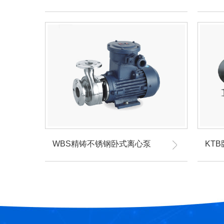
WBS精铸不锈钢卧式离心泵
KT